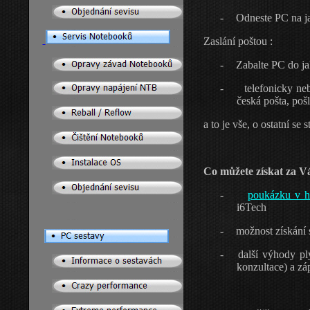
-
Odneste PC na j
Zaslání poštou :
-
Zabalte PC do ja
-
telefonicky n
česká pošta, poš
a to je vše, o ostatní se 
Co můžete získat za V
-
poukázku v 
i6Tech
-
možnost získání 
-
další výhody ply
konzultace) a zá