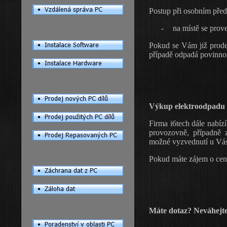
Postup při osobním pře
-
na místě se prov
Pokud se Vám již prode
případě odpadá povinnos
Výkup elektroodpadu
Firma i6tech dále nabíz
provozovně, případně 
možné vyzvednutí u Vás
Pokud máte zájem o cení
Máte dotaz? Neváhejte 