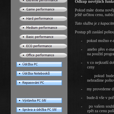
Odkup novějších funk
Pokud máte doma nověj
ještě určitou cenu, nabí
Tato služba je z kapaci
Postup při zaslání pošto
-
pokud
možno
e-
-
anebo
přes e-ma
na použití progr
-
v co nejkratší d
ceny
-
pokud budet
nehradíme pošto
-
my
provedeme di
-
bude-li
vše v poř
-
po vašem souhl
zpět za cenu po