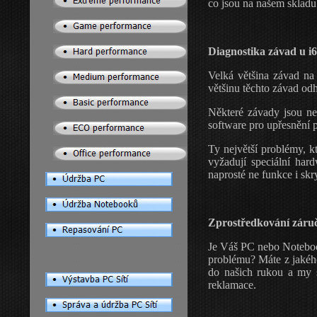
co jsou na našem sklad
Diagnostika závad u i
Velká většina závad na
většinu těchto závad od
Některé závady jsou ne
software pro upřesnění 
Ty největší
problémy,
kt
vyžadují speciální har
naprosté ne funkce i skr
Zprostředkování záruč
Je Váš PC nebo Noteboo
problému? Máte z jakého
do našich rukou a my s
reklamace.