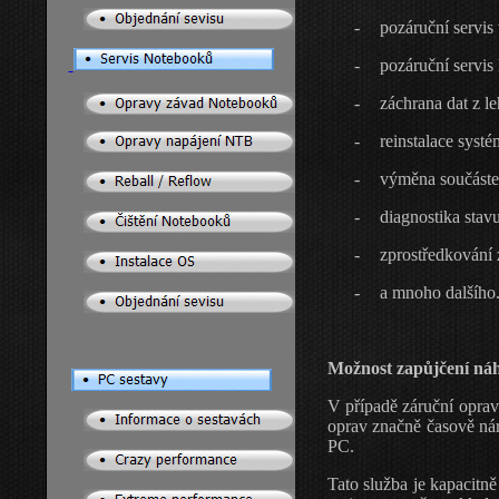
-
pozáruční servi
-
pozáruční servi
-
záchrana dat z 
-
reinstalace syst
-
výměna součást
-
diagnostika stav
-
zprostředkování 
-
a mnoho dalšího.
Možnost zapůjčení náh
V případě záruční
oprav
oprav značně časově
ná
PC.
Tato služba je kapacitn