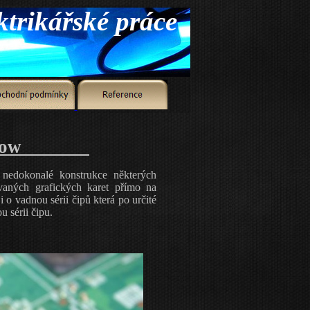
low
nedokonalé konstrukce některých
vaných grafických karet přímo na
o vadnou sérii čipů která po určité
u sérii čipu.