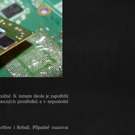
ožné. K tomuto úkolu je zapotřebí
omocných prostředků a v neposlední
flow i Reball. Případně osazovat