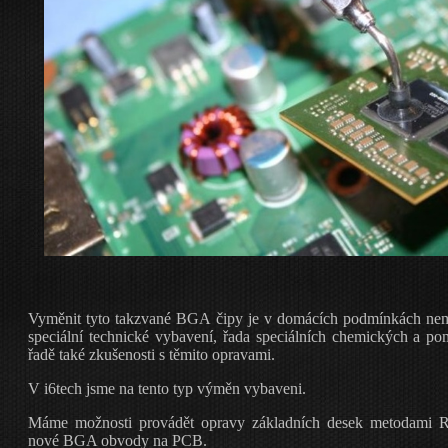
Vyměnit tyto takzvané BGA čipy je v domácích podmínkách nem
speciální technické vybavení, řada speciálních chemických a p
řadě také zkušenosti s těmito opravami.
V i6tech jsme na tento typ výměn vybaveni.
Máme možnosti provádět opravy základních desek metodami Re
nové BGA obvody na PCB.