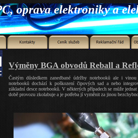
Výměny BGA obvodů Reball a Ref
Častým důsledkem zanedbané údržby notebooků ale i vinou 
notebooků dochází k poškození čipových sad a nebo integro
základní desce notebooků. V některých případech se může jednat i 
době provozu zkolabuje a je potřeba jí vyměnit za jinou bezchybno